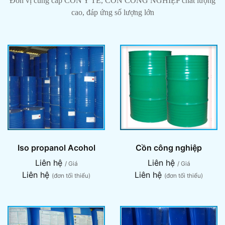
Đơn vị cung cấp CỒN Y TẾ, CỒN CÔNG NGHIỆP chất lượng
cao, đáp ứng số lượng lớn
Iso propanol Acohol
Cồn công nghiệp
Liên hệ
Liên hệ
/ Giá
/ Giá
Liên hệ
Liên hệ
(đơn tối thiểu)
(đơn tối thiểu)